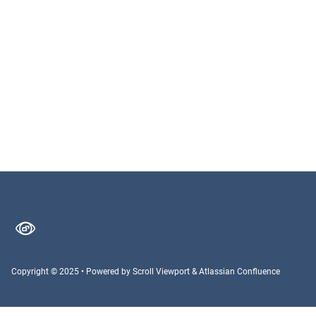
Copyright © 2025
•
Powered by
Scroll Viewport
&
Atlassian Confluence